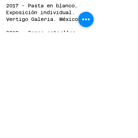
2017 - Pasta en blanco,
Exposición individual.
Vertigo Galeria. México.
2018 - Somos estrellas,
Galería wish. Atlanta, USA.
2018 - Art walk festival,
Paisley, Canada.
2019- Wahis - Residencia
Galería Hispánica;
Proyecto T. Ciudad de
México, México.
2021- Residencia Hotel El
Ganzo, San Jose del Cabo,
Mexico.
2021 - La Cochera, Showroom